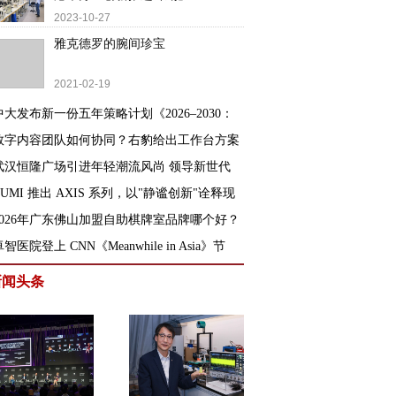
2023-10-27
雅克德罗的腕间珍宝
2021-02-19
中大发布新一份五年策略计划《2026‒2030：
数字内容团队如何协同？右豹给出工作台方案
武汉恒隆广场引进年轻潮流风尚 领导新世代
TUMI 推出 AXIS 系列，以"静谧创新"诠释现
2026年广东佛山加盟自助棋牌室品牌哪个好？
智医院登上 CNN《Meanwhile in Asia》节
新闻头条