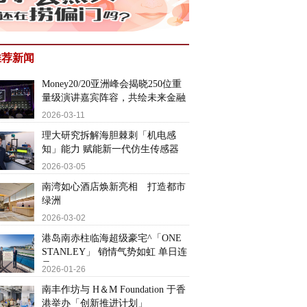
推荐新闻
Money20/20亚洲峰会揭晓250位重
量级演讲嘉宾阵容，共绘未来金融
2026-03-11
理大研究拆解海胆棘刺「机电感
知」能力 赋能新一代仿生传感器
2026-03-05
南湾如心酒店焕新亮相 打造都市
绿洲
2026-03-02
港岛南赤柱临海超级豪宅^「ONE
STANLEY」 销情气势如虹 单日连
录
2026-01-26
南丰作坊与 H＆M Foundation 于香
港举办「创新推进计划」