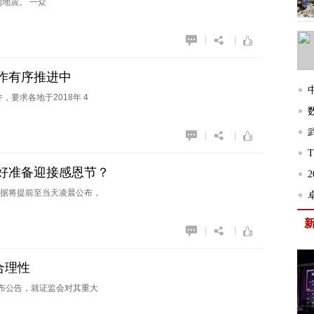
地震。 一众
|
|
作有序推进中
，要求各地于2018年 4
|
|
好准备迎接感恩节？
据将提前至当天凌晨公布，
卓
|
|
合理性
发布公告，就证监会对其重大