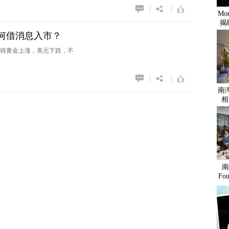
|
|
Mo
揭
何借消息入市？
得黄金上涨，美元下跌，不
|
|
南
相
南
Fo