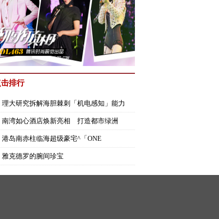
点击排行
理大研究拆解海胆棘刺「机电感知」能力
南湾如心酒店焕新亮相 打造都市绿洲
港岛南赤柱临海超级豪宅^「ONE
STANLEY」
雅克德罗的腕间珍宝