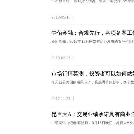
一石惊百鸟。 沃时贷的清盘，引发了车贷行业不小的
2018-05-16
壹佰金融：合规先行，各项备案工
众所周知，2017年12月网贷整治办发布的“57号”文件
2018-03-26
市场行情莫测，投资者可以如何做
今天就是美国的感恩节了，受感恩节的影响，多个数
2017-11-23
昆百大A：交易业绩承诺具有商业
中证网讯（记者 蒋洁琼）8月16日晚间，昆百大A