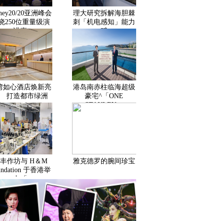
ney20/20亚洲峰会
理大研究拆解海胆棘
晓250位重量级演
刺「机电感知」能力
讲嘉
赋
湾如心酒店焕新亮
港岛南赤柱临海超级
 打造都市绿洲
豪宅^「ONE
STANLEY」
丰作坊与 H＆M
雅克德罗的腕间珍宝
undation 于香港举
办「