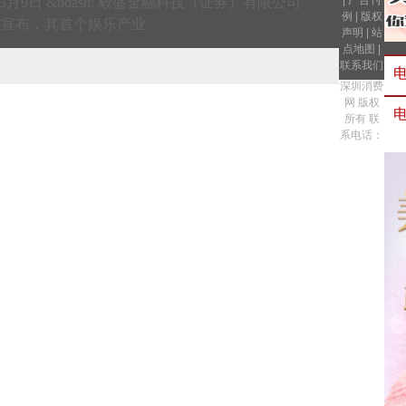
|
广告刊
- 2026年3月9日 &ndash; 毅盛金融科技（证券）有限公司
例
|
版权
）今日宣布，其首个娱乐产业
声明
|
站
点地图
|
联系我们
深圳消费
网 版权
所有 联
系电话：