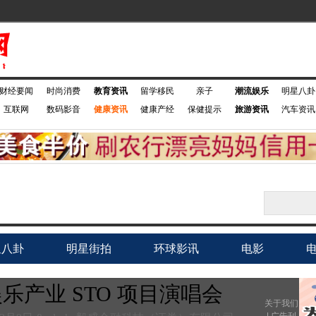
财经要闻
时尚消费
教育资讯
留学移民
亲子
潮流娱乐
明星八卦
互联网
数码影音
健康资讯
健康产经
保健提示
旅游资讯
汽车资讯
星八卦
明星街拍
环球影讯
电影
个娱乐产业 STO 项目演唱会
关于我们