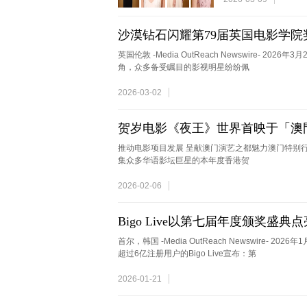
沙漠钻石闪耀第79届英国电影学
英国伦敦 -Media OutReach Newswire- 
角，众多备受瞩目的影视明星纷纷佩
2026-03-02
贺岁电影《夜王》世界首映于「澳
推动电影项目发展 呈献澳门演艺之都魅力澳门特别行政区 -Med
集众多华语影坛巨星的本年度香港贺
2026-02-06
Bigo Live以第七届年度颁奖盛典
首尔，韩国 -Media OutReach Newswire-
超过6亿注册用户的Bigo Live宣布：第
2026-01-21