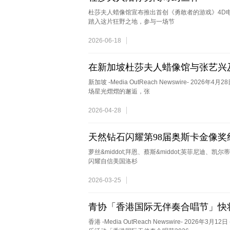
杜莎夫人蜡像馆宣布推出首创《勇敢者的游戏》4D电影
踏入这片狂野之地，参与一场节
2026-06-18
在新加坡杜莎夫人蜡像馆与张艺兴
新加坡 -Media OutReach Newswire- 2
场星光熠熠的邂逅，张
2026-04-28
天然钻石闪耀第98届奥斯卡金像
萝丝&middot;拜恩、蔡斯&middot;英菲尼迪、凯
闪耀自信美国洛杉
2026-03-25
青协「香港国际无伴奏合唱节」快
香港 -Media OutReach Newswire- 2