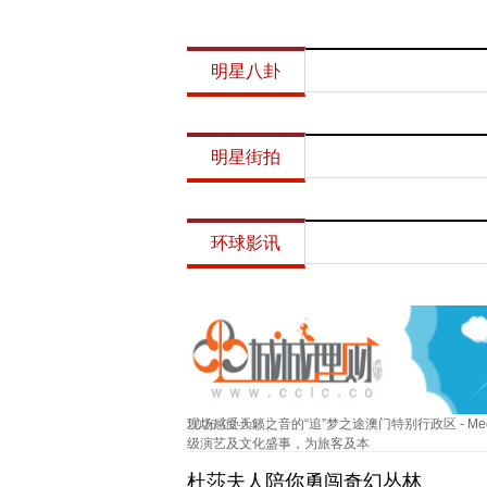
明星八卦
明星街拍
环球影讯
现场感受天籁之音的“追”梦之途澳门特别行政区 - Media 
2026-08-04
级演艺及文化盛事，为旅客及本
杜莎夫人陪你勇闯奇幻丛林