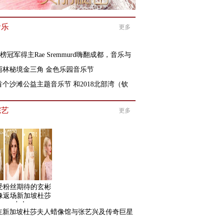
音乐
更多
B榜冠军得主Rae Sremmurd嗨翻成都，音乐与
雨林秘境金三角 金色乐园音乐节
首个沙滩公益主题音乐节 和2018北部湾（钦
综艺
更多
」
受粉丝期待的玄彬
像返场新加坡杜莎
夫人
在新加坡杜莎夫人蜡像馆与张艺兴及传奇巨星