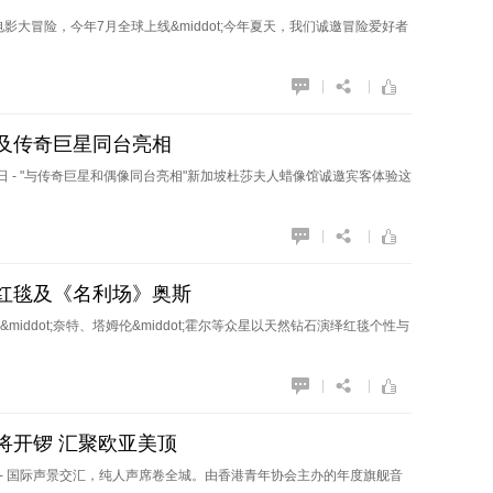
大冒险，今年7月全球上线&middot;今年夏天，我们诚邀冒险爱好者
|
|
及传奇巨星同台亮相
026年4月28日 - "与传奇巨星和偶像同台亮相"新加坡杜莎夫人蜡像馆诚邀宾客体验这
|
|
奖红毯及《名利场》奥斯
尔蒂&middot;奈特、塔姆伦&middot;霍尔等众星以天然钻石演绎红毯个性与
|
|
将开锣 汇聚欧亚美顶
026年3月12日 - 国际声景交汇，纯人声席卷全城。由香港青年协会主办的年度旗舰音