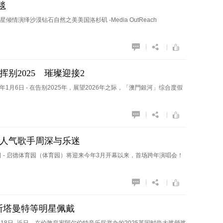
毯
明星倾情演绎沙漠钻石自然之美美国洛杉矶 -Media OutReach
|
|
别2025 璀璨迎接2
- 2026年1月6日 - 在告别2025年，展望2026年之际，「澳門銀河」综合度假
|
|
超人气歌手周深与乐迷
25年12月30日 - 启德体育园（体育园）将迎来今年3月开幕以来，首场跨年演唱会！
|
|
斯塔曼特等明星佩戴