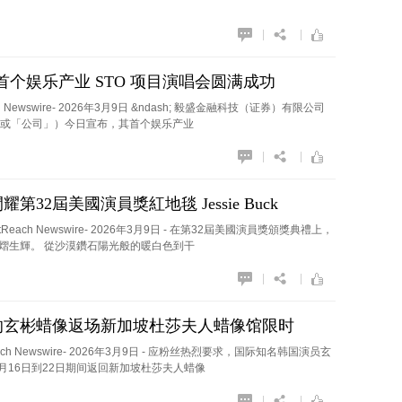
|
|
 证券首个娱乐产业 STO 项目演唱会圆满成功
ach Newswire- 2026年3月9日 &ndash; 毅盛金融科技（证券）有限公司
 证券」或「公司」）今日宣布，其首个娱乐产业
|
|
32屆美國演員獎紅地毯 Jessie Buck
utReach Newswire- 2026年3月9日 - 在第32屆美國演員獎頒獎典禮上，
熠生輝。 從沙漠鑽石陽光般的暖白色到干
|
|
的玄彬蜡像返场新加坡杜莎夫人蜡像馆限时
Reach Newswire- 2026年3月9日 - 应粉丝热烈要求，国际知名韩国演员玄
3月16日到22日期间返回新加坡杜莎夫人蜡像
|
|