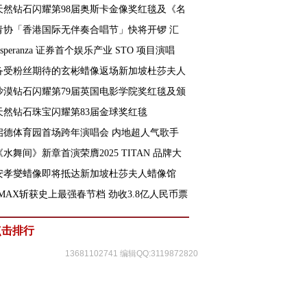
天然钻石闪耀第98届奥斯卡金像奖红毯及《名
青协「香港国际无伴奏合唱节」快将开锣 汇
Esperanza 证券首个娱乐产业 STO 项目演唱
备受粉丝期待的玄彬蜡像返场新加坡杜莎夫人
沙漠钻石闪耀第79届英国电影学院奖红毯及颁
天然钻石珠宝闪耀第83届金球奖红毯
启德体育园首场跨年演唱会 内地超人气歌手
《水舞间》新章首演荣膺2025 TITAN 品牌大
安孝燮蜡像即将抵达新加坡杜莎夫人蜡像馆
IMAX斩获史上最强春节档 劲收3.8亿人民币票
点击排行
13681102741 编辑QQ:3119872820