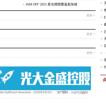
世
JAM OFF 2025 星光熠熠重返新加坡
界
更多>>
巡
回
演
更多>>
唱
会
更多>>
—
OutReach Newswire - 2026年8月4日 - 「澳門銀河」持续引进国际
|
|