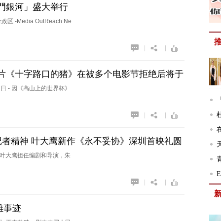
門銀河」盛大举行
edia OutReach Ne
|
|
片《十字路口的猪》在被多个电影节拒绝后将于
4年5月7日 - 因《高山上的世界杯》
|
|
记者精神 叶大鹰新作《永不妥协》深圳首映礼圆
由叶大鹰担任编剧和导演，朱
|
|
雄事迹