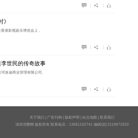
|
|
时》
9日 - 在香港影视娱乐博览会上，
|
|
述李世民的传奇故事
京珂洛迪商业管理有限公司、
|
|
关于我们
|
广告刊例
|
版权声明
|
站点地图
|
联系我们
深圳消费网 版权所有 联系电话：13681102741 编辑QQ:3119872820