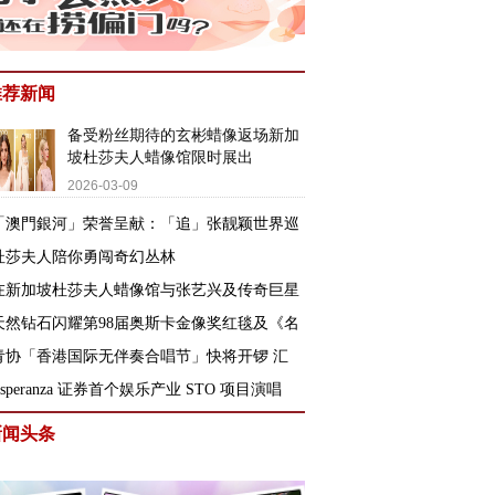
推荐新闻
备受粉丝期待的玄彬蜡像返场新加
坡杜莎夫人蜡像馆限时展出
2026-03-09
「澳門銀河」荣誉呈献：「追」张靓颖世界巡
杜莎夫人陪你勇闯奇幻丛林
在新加坡杜莎夫人蜡像馆与张艺兴及传奇巨星
天然钻石闪耀第98届奥斯卡金像奖红毯及《名
青协「香港国际无伴奏合唱节」快将开锣 汇
Esperanza 证券首个娱乐产业 STO 项目演唱
新闻头条