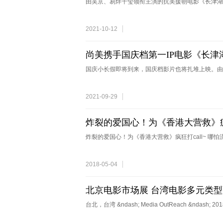
由吴京、易烊千玺领衔主演的抗美援朝电影《长津湖
2021-10-12
尚美携手国庆档第一IP电影《长津
国庆小长假即将到来，国庆档影片也将扎堆上映。由
2021-09-29
炸裂的爱国心！为《香港大营救》疯狂
炸裂的爱国心！为《香港大营救》疯狂打call~ 哪
2018-05-04
北京电影市场展 台湾电影多元类
台北，台湾 &ndash; Media OutReach &ndash; 20