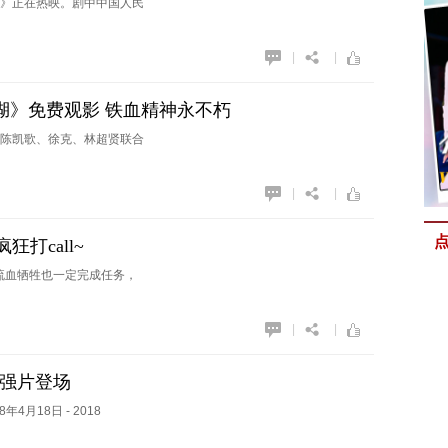
》正在热映。剧中中国人民
|
|
湖》免费观影 铁血精神永不朽
陈凯歌、徐克、林超贤联合
|
|
打call~
怕流血牺牲也一定完成任务，
|
|
型强片登场
18年4月18日 - 2018