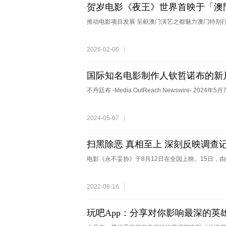
贺岁电影《夜王》世界首映于「澳
推动电影项目发展 呈献澳门演艺之都魅力澳门特别行政区 -M
2026-02-06
国际知名电影制作人钦哲诺布的新
2024年5月11日进行全球虚拟首映
不丹廷布 -Media OutReach Newswire- 202
2024-05-07
扫黑除恶 真相至上 深刻反映调查
满落幕
电影《永不妥协》于8月12日在全国上映。15日，
2022-08-16
玩吧App：分享对你影响最深的英